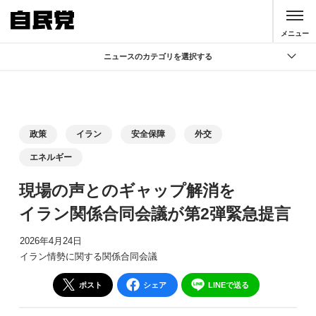
このページの本文へ移動
メニュー
ニュースのカテゴリを選択する
全て
政策
記者会見
政策
イラン
安全保障
外交
党声明
エネルギー
お知らせ
現場の声とのギャップ解消を
活動局
イラン関係合同会議が第2弾緊急提言
2026年4月24日
イラン情勢に関する関係合同会議
ポスト
シェア
LINEで送る