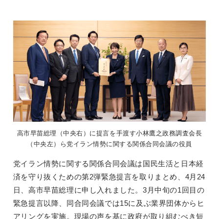
高市早苗総理（中央右）に提言を手渡す小林鷹之政務調査会長
（中央左）ら党イラン情勢に関する関係合同会議の役員
党イラン情勢に関する関係合同会議は国民生活と日本経
済を守り抜くための第2弾緊急提言を取りまとめ、4月24
日、高市早苗総理に申し入れました。3月中旬の1回目の
緊急提言以降、同合同会議では15に及ぶ業界団体からヒ
アリングを実施。現場の声を基に政府が取り組むべき短