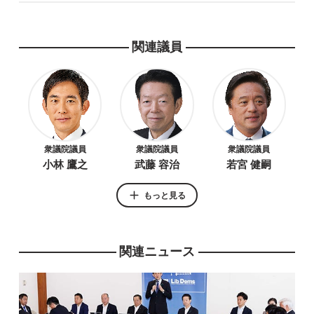
関連議員
衆議院議員
衆議院議員
衆議院議員
小林 鷹之
武藤 容治
若宮 健嗣
もっと見る
関連ニュース
衆議院議員
参議院議員
衆議院議員
大野 敬太郎
阿達 雅志
高木 啓