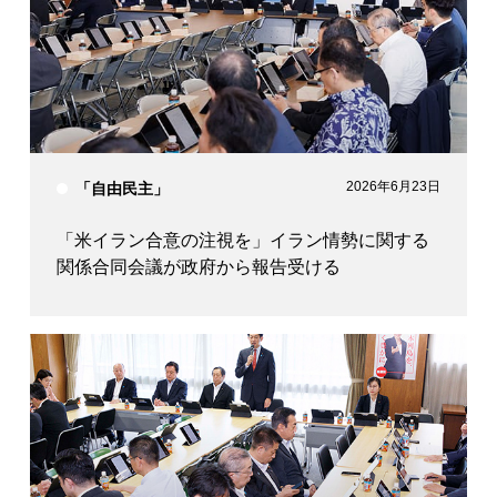
衆議院議員
衆議院議員
衆議院議員
加藤 鮎子
本田 太郎
小林 史明
2026年6月23日
「自由民主」
「米イラン合意の注視を」イラン情勢に関する
関係合同会議が政府から報告受ける