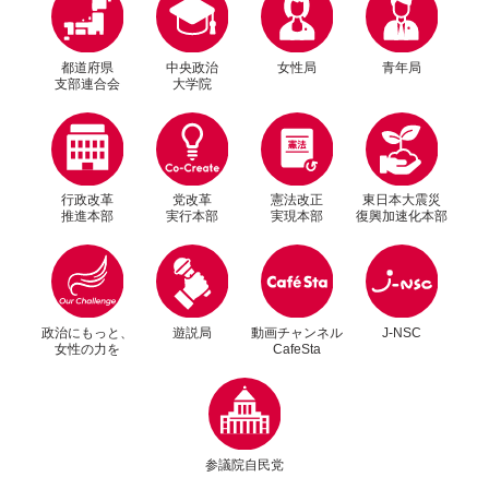
都道府県
中央政治
女性局
青年局
支部連合会
大学院
行政改革
党改革
憲法改正
東日本大震災
推進本部
実行本部
実現本部
復興加速化本部
別ウィンドウリンク
別ウィンドウリンク
政治にもっと、
遊説局
動画チャンネル
J-NSC
女性の力を
CafeSta
別ウィンドウリンク
参議院自民党