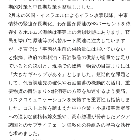
期的対策と中長期対策を整理しました。
2月末の米国・イスラエルによるイラン攻撃以降、中東
情勢の緊迫が長期化。わが国が原油の93パーセントを依
存するホルムズ海峡は事実上の閉鎖状態にあります。官
民を挙げて原油等の代替ルート調達に注力しています
が、提言では「事態発生前の供給量には届いていない」
と指摘。政府の燃料油・石油製品の供給が総量では足り
ているとの説明と、現場での燃料・物資の目詰まりには
「大きなギャップがある」としました。短期的な課題と
して、代替調達先の確保や石油備蓄の機動的な活用、重
要物資の目詰まりの解消等の方策を加速するよう要請。
リスクコミュニケーションを実施する重要性も指摘しま
した。コスト上昇を踏まえた中小企業・小規模事業者等
への適切な価格転嫁支援や、高市総理が発表したアジア
諸国とのサプライチェ―ン強靱化の枠組みの早急な執行
も求めました。