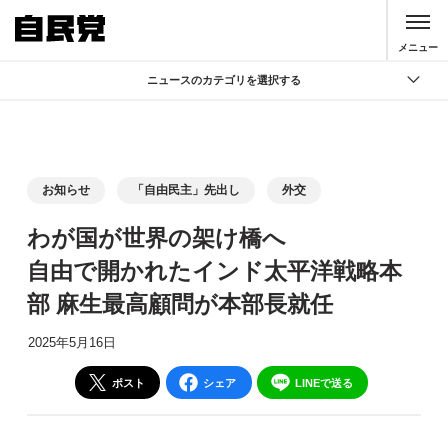
このページの本文へ移動
メニュー
ニュースのカテゴリを選択する
全て
政策
記者会見
お知らせ
「自由民主」先出し
外交
党声明
わが国が世界の架け橋へ
お知らせ
自由で開かれたインド太平洋戦略本
活動局
部 麻生最高顧問が本部長就任
2025年5月16日
ポスト
シェア
LINEで送る