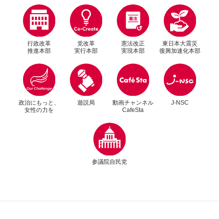
行政改革
党改革
憲法改正
東日本大震災
推進本部
実行本部
実現本部
復興加速化本部
別ウィンドウリンク
別ウィンドウリンク
政治にもっと、
遊説局
動画チャンネル
J-NSC
女性の力を
CafeSta
別ウィンドウリンク
参議院自民党