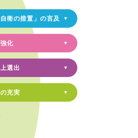
「自衛の措置」の言及
を強化
以上選出
境の充実
す