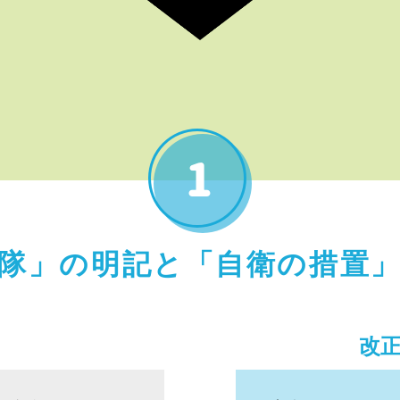
隊」の明記と「自衛の措置
改