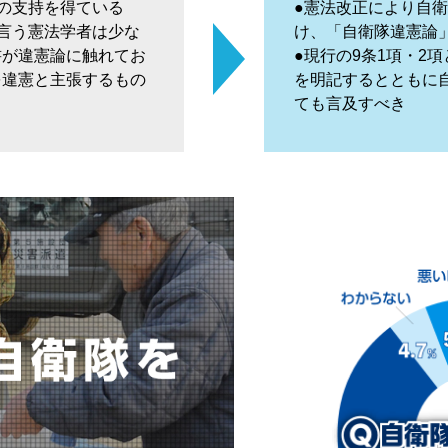
の支持を得ている
●憲法改正により自
言う憲法学者は少な
け、「自衛隊違憲論
書が違憲論に触れてお
●現行の9条1項・2
を違憲と主張するもの
を明記するとともに
ても言及すべき