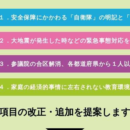
１．安全保障にかかわる「自衛隊」
の明記と
２．大地震が発生した時など
の緊急事態対応
３．参議院の合区解消、各都
道府県から１人
４．家庭の経済的事情に左右
されない教育環
項目の改正・
追加を提案しま