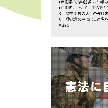
●自衛隊の活動は多くの国民
●自衛隊について、①合憲と
く、②中学校の大半の教科
り、③政党の中には自衛隊
もある