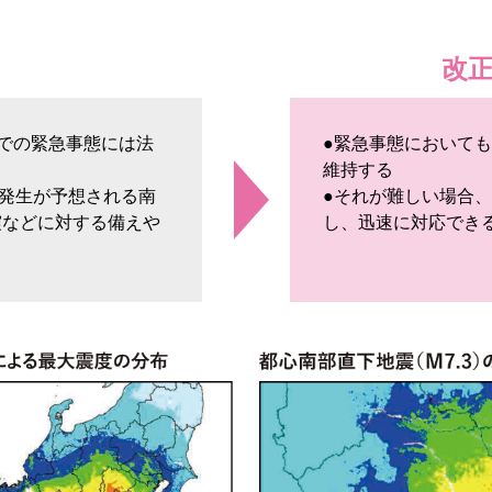
改
での緊急事態には法
●緊急事態において
維持する
で発生が予想される南
●それが難しい場合
震などに対する備えや
し、迅速に対応でき