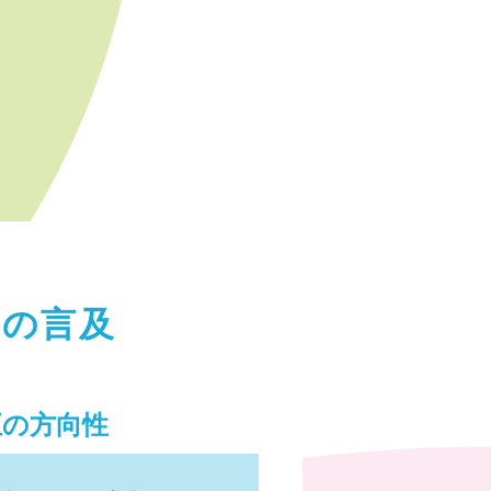
」の言及
正の方向性