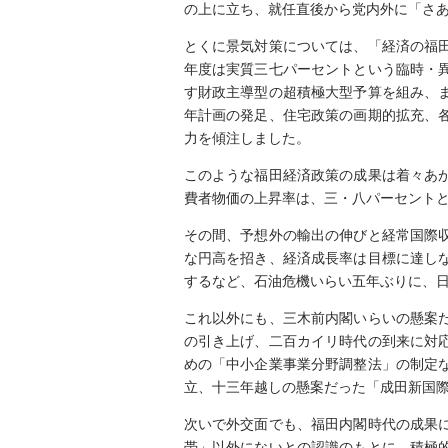
の上に立ち、就任直後から党内外に「さ
とくに景気対策については、「経済の福
年度は実質三七パーセントという臨時・
す財政主導型の超積極大型予算を組み、
年計画の発足、住宅政策の画期的拡充、
力を傾注しました。
このような福田経済政策の成果は着々あ
費者物価の上昇率は、三・八パーセント
その間、予想外の輸出の伸びと経常国際
な円高を招き、経済成長率は目標に達し
するなど、石油危機いらい五年ぶりに、
これ以外にも、三木前内閣いらいの懸案
の引き上げ、二百カイリ時代の到来に対
めの「中小企業事業分野調整法」の制定
立、十三年越しの懸案だった「成田新国
次いで外交面でも、福田内閣時代の成果
帯」以外にないとの認識のもとに、積極