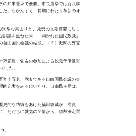
県の知事選挙で全勝、市長選挙では百八勝
した。なかんずく、長期にわたり革新の牙
の異常な高まりと、党勢の長期停滞に対し
な討議を重ねた末、「開かれた国民政党」
の自由国民会議の結成、（３）派閥の弊害
十万党員・党友の参加による総裁予備選挙
のでした。
百九十五名、党友である自由国民会議の会
躍的充実をみるにいたり、自由民主党は、
歴史的な功績をあげた福田総裁が、党員・
に、ただちに愛党の至情から、総裁決定選
ょう。