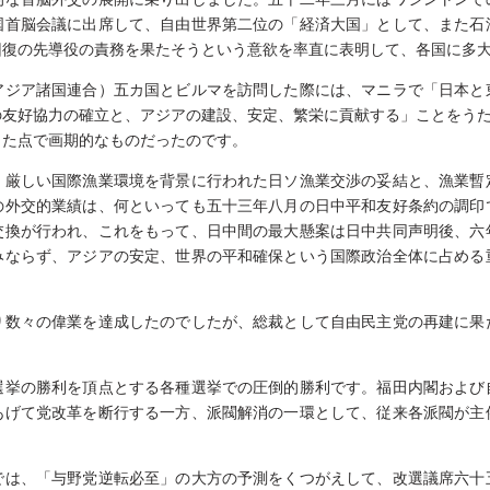
国首脳会議に出席して、自由世界第二位の「経済大国」として、また石
回復の先導役の責務を果たそうという意欲を率直に表明して、各国に多
アジア諸国連合）五カ国とビルマを訪問した際には、マニラで「日本と
友好協力の確立と、アジアの建設、安定、繁栄に貢献する」ことをうた
した点で画期的なものだったのです。
、厳しい国際漁業環境を背景に行われた日ソ漁業交渉の妥結と、漁業暫
の外交的業績は、何といっても五十三年八月の日中平和友好条約の調印
交換が行われ、これをもって、日中間の最大懸案は日中共同声明後、六
みならず、アジアの安定、世界の平和確保という国際政治全体に占める
り数々の偉業を達成したのでしたが、総裁として自由民主党の再建に果
選挙の勝利を頂点とする各種選挙での圧倒的勝利です。福田内閣および
あげて党改革を断行する一方、派閥解消の一環として、従来各派閥が主
。
では、「与野党逆転必至」の大方の予測をくつがえして、改選議席六十