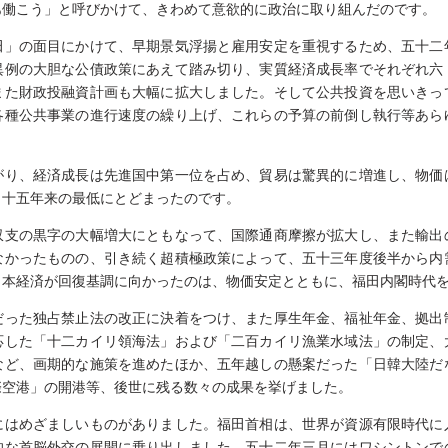
あ働こう」と呼びかけて、きわめて意欲的に政治に取り組んだのです。
田」の面目にかけて、早期景気浮揚と雇用安定を重視するため、五十二
異例の大胆な公債政策にあえて踏み切り、実質経済成長率でそれぞれ六
また財政投融資計画も大幅に拡大しました。そして公共投資を思いきっ
各種公共事業の進行速度の繰り上げ、これらの予算の前倒し執行等あら
がり、経済成長は先進国中第一位を占め、貿易は驚異的に増進し、物価
と十五年来の最低にとどまったのです。
収支の黒字の大幅増大にともなって、国際通商摩擦が拡大し、また輸出
なかったものの、引き続く超積極政策によって、五十三年度後半から内
日本経済が回復基調に向かったのは、物価安定とともに、福田内閣時代
だった独占禁止法の改正に決着をつけ、また厚生年金、福祉年金、拠出
応した「十二カイリ領海法」および「二百カイリ漁業水域法」の制定、
など、画期的な施策を進めたほか、五年越しの懸案だった「日韓大陸だ
際空港」の開港等、後世に残る数々の成果を挙げました。
にはめざましいものがありました。福田首相は、世界が資源有限時代に
的な首脳外交の展開に乗り出しました。五十二年三月にはワシントンで