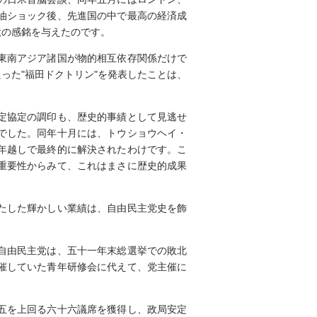
油ショック後、先進国の中で最高の経済成
大の感銘を与えたのです。
東南アジア諸国が物的相互依存関係だけで
った"福田ドクトリン"を発表したことは、
定協定の調印も、歴史的事績として見逃せ
でした。同年十月には、トウショウヘイ・
年越しで最終的に解決されたわけです。こ
重要性からみて、これはまさに歴史的成果
たした輝かしい業績は、自由民主党史を飾
自由民主党は、五十一年末総選挙での敗北
催していた青年研修会に代えて、党主催に
五を上回る六十六議席を獲得し、政局安定