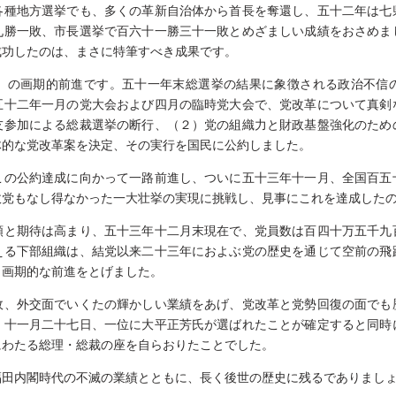
各種地方選挙でも、多くの革新自治体から首長を奪還し、五十二年は七
九勝一敗、市長選挙で百六十一勝三十一敗とめざましい成績をおさめま
成功したのは、まさに特筆すべき成果です。
」の画期的前進です。五十一年末総選挙の結果に象徴される政治不信
五十二年一月の党大会および四月の臨時党大会で、党改革について真剣
友参加による総裁選挙の断行、（２）党の組織力と財政基盤強化のため
体的な党改革案を決定、その実行を国民に公約しました。
この公約達成に向かって一路前進し、ついに五十三年十一月、全国百五
政党もなし得なかった一大壮挙の実現に挑戦し、見事にこれを達成した
頼と期待は高まり、五十三年十二月末現在で、党員数は百四十万五千九
える下部組織は、結党以来二十三年におよぶ党の歴史を通じて空前の飛
、画期的な前進をとげました。
政、外交面でいくたの輝かしい業績をあげ、党改革と党勢回復の面でも
、十一月二十七日、一位に大平正芳氏が選ばれたことが確定すると同時
にわたる総理・総裁の座を自らおりたことでした。
福田内閣時代の不滅の業績とともに、長く後世の歴史に残るでありまし