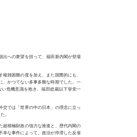
脱出への衆望を担って、福田新内閣が登場
す複雑困難の度を加え、また国際的にも、
に、かつてない多事多難な時期でした。一
ない危機意識を抱き、福田総裁以下挙党一
外交では「世界の中の日本」の理念に立っ
した。
た超積極財政の強力な推進と、歴代内閣の
不幸な事件によって、政治が停滞した反省