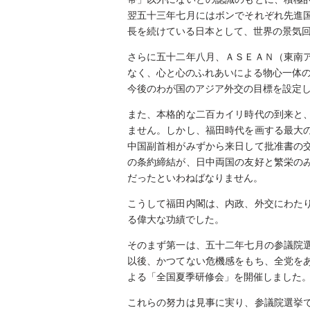
翌五十三年七月にはボンでそれぞれ先進
長を続けている日本として、世界の景気
さらに五十二年八月、ＡＳＥＡＮ（東南
なく、心と心のふれあいによる物心一体の
今後のわが国のアジア外交の目標を設定
また、本格的な二百カイリ時代の到来と
ません。しかし、福田時代を画する最大
中国副首相がみずから来日して批准書の
の条約締結が、日中両国の友好と繁栄の
だったといわねばなりません。
こうして福田内閣は、内政、外交にわた
る偉大な功績でした。
そのまず第一は、五十二年七月の参議院
以後、かつてない危機感をもち、全党を
よる「全国夏季研修会」を開催しました
これらの努力は見事に実り、参議院選挙