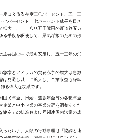
年度は公債依存度三〇パーセント、五十三
・七パーセント、七パーセント成長を目ざ
て拡大し、二十八兆五千億円の新道路五カ
ゆる手段を駆使して、景気浮揚のための努
は主要国の中で最も安定し、五十三年の消
の急増とアメリカの貿易赤字の増大は急激
需は見通し以上に拡大し、企業収益も好転
を飾る偉大な功績です。
制国民年金、恩給・遺族年金等の各種年金
大企業と中小企業の事業分野を調整するた
な協定」の批准および同関連国内法案の成
入ったいま、人類の行動原理は「協調と連
の日米首脳会談、同年五月にはロンドン、