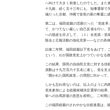
へ向けて大きく前進したのでした。また
十九敗、続く五十三年にも、知事選挙で
城だった京都、沖縄で首長の座の奪還に
第二は、福田総裁の悲願だった「党改革
て、かつてない厳しい自己反省を行い、
への脱皮を目ざして、（１）全党員・党
除去と広報活動の強化充実――などの具
以後二年間、福田総裁以下党をあげて、
という、わが国政党史上かつていかなる
この結果、国民の自由民主党に対する信
員数は十九万百六十五名に達し、党を支
「開かれた国民政党」の理想に向かって
しかも忘れ得ないのは、以上のように内
党友参加による総裁候補決定選挙の結果
挙への出馬辞退の意思を表明し、二年間
この福田総裁のさわやかな出処進退は、