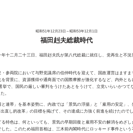
昭和51年12月23日～
昭和53年12月1日
福田赳夫総裁時代
一年十二月二十三日、福田赳夫氏が第八代総裁に就任し、党再生と不況
衆・参両院において与野党議席の伯仲時代を迎えて、国政運営はますま
化を背景に、資源獲得や通商面での国際摩擦が激化するなど、内外とも
選挙で、国民の厳しい審判をうけたあとをうけて、立党いらいかつて
した。
調と連帯」を基本姿勢に、内政では「景気の浮揚」と「雇用の安定」、
「出直し的改革」の目標を掲げて、その達成に力強く前進を続けたので
どる特色は、何といっても、景気の早期回復と雇用不安の解消をめざし
でした。このため福田首相は、三木前内閣時代にロッキード事件という